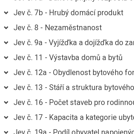
Jev č. 7b - Hrubý domácí produkt
Jev č. 8 - Nezaměstnanost
Jev č. 9a - Vyjížďka a dojížďka do z
Jev č. 11 - Výstavba domů a bytů
Jev č. 12a - Obydlenost bytového f
Jev č. 13 - Stáří a struktura bytov
Jev č. 16 - Počet staveb pro rodinno
Jev č. 17 - Kapacita a kategorie uby
Jev č. 19a - Podíl obyvatel napojený