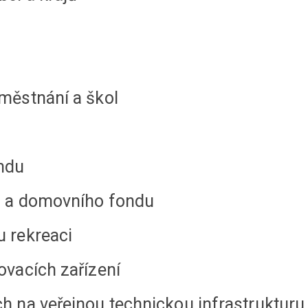
aměstnání a škol
ondu
ého a domovního fondu
u rekreaci
tovacích zařízení
ch na veřejnou technickou infrastrukturu