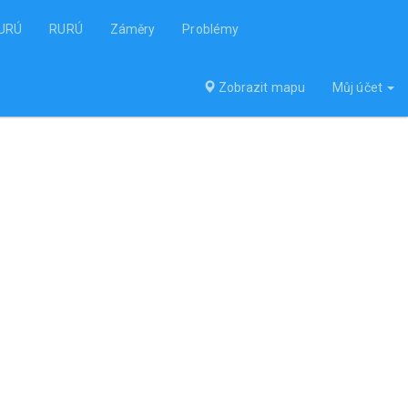
RURÚ
RURÚ
Záměry
Problémy
Zobrazit mapu
Můj účet