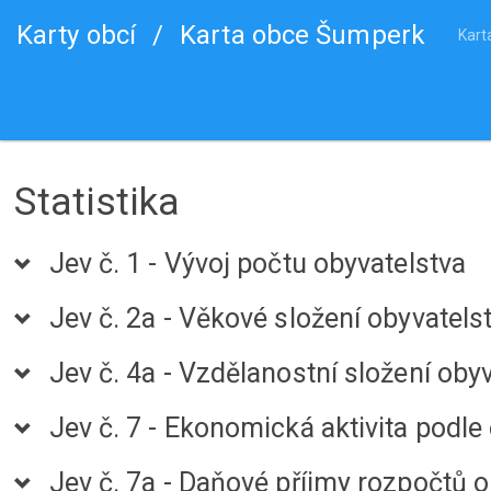
Karty obcí
/
Karta obce Šumperk
Kart
Statistika
Jev č. 1 - Vývoj počtu obyvatelstva
Jev č. 2a - Věkové složení obyvatels
Jev č. 4a - Vzdělanostní složení oby
Jev č. 7 - Ekonomická aktivita podle
Jev č. 7a - Daňové příjmy rozpočtů o