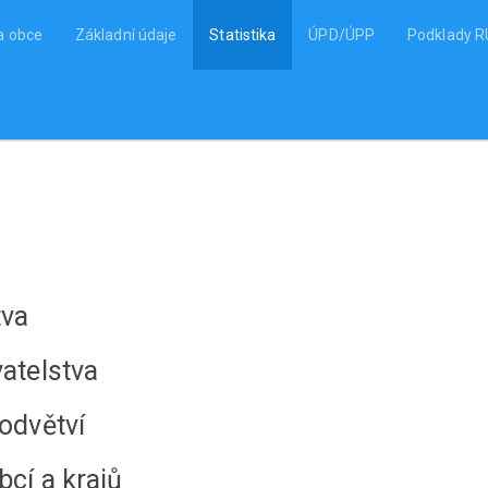
a obce
Základní údaje
Statistika
ÚPD/ÚPP
Podklady 
tva
vatelstva
 odvětví
bcí a krajů