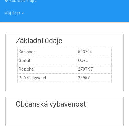
Zobrazit mapu
Můj účet
Základní údaje
Kód obce
523704
Statut
Obec
Rozloha
2787.97
Počet obyvatel
25957
Občanská vybavenost