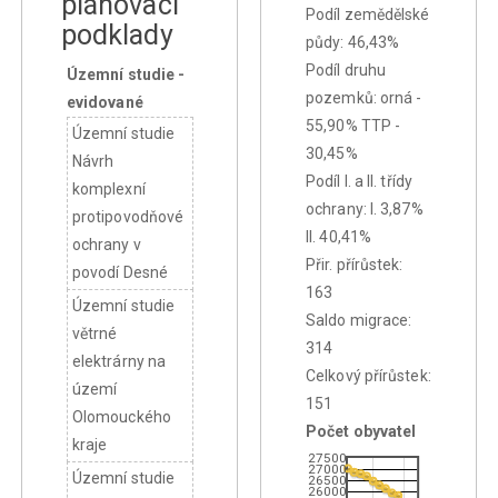
plánovací
Podíl zemědělské
podklady
půdy: 46,43%
Podíl druhu
Územní studie -
pozemků: orná -
evidované
55,90% TTP -
Územní studie
30,45%
Návrh
Podíl I. a II. třídy
komplexní
ochrany: I. 3,87%
protipovodňové
II. 40,41%
ochrany v
Přir. přírůstek:
povodí Desné
163
Územní studie
Saldo migrace:
větrné
314
elektrárny na
Celkový přírůstek:
území
151
Olomouckého
Počet obyvatel
kraje
27500
27000
Územní studie
26500
26000