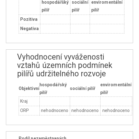
hospodářšký
sociální
enviromentální
pilíř
pilíř
pilíř
Pozitiva
Negativa
Vyhodnocení vyváženosti
vztahů územních podmínek
pilířů udržitelného rozvoje
hospodářský
enviromentální
Objektivní
sociální pilíř
pilíř
pilíř
Kraj
ORP
nehodnoceno
nehodnoceno
nehodnoceno
Podíl nezaměstnaných