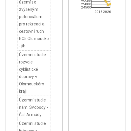
25500
území se
25000
24500
zvýšeným
2015
2020
potenciálem
pro rekreaci a
cestovní ruch
RC5 Olomoucko
- jih
Územní studie
rozvoje
cyklistické
dopravy v
Olomouckém
kraji
Územní studie
nám. Svobody -
Čsl. Armády
Územní studie
Erbenova -