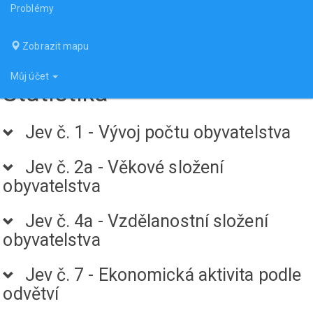
Problémy
Zobrazit mapu
Můj účet
Statistika
Jev č. 1 - Vývoj počtu obyvatelstva
Jev č. 2a - Věkové složení
obyvatelstva
Jev č. 4a - Vzdělanostní složení
obyvatelstva
Jev č. 7 - Ekonomická aktivita podle
odvětví