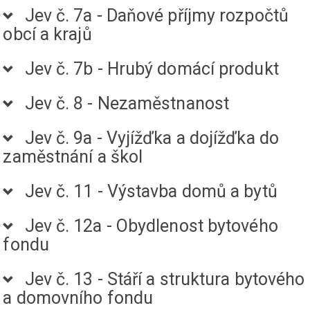
Jev č. 7a - Daňové příjmy rozpočtů
obcí a krajů
Jev č. 7b - Hrubý domácí produkt
Jev č. 8 - Nezaměstnanost
Jev č. 9a - Vyjížďka a dojížďka do
zaměstnání a škol
Jev č. 11 - Výstavba domů a bytů
Jev č. 12a - Obydlenost bytového
fondu
Jev č. 13 - Stáří a struktura bytového
a domovního fondu