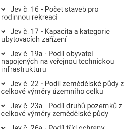
Jev č. 16 - Počet staveb pro
rodinnou rekreaci
Jev č. 17 - Kapacita a kategorie
ubytovacích zařízení
Jev č. 19a - Podíl obyvatel
napojených na veřejnou technickou
infrastrukturu
Jev č. 22 - Podíl zemědělské půdy z
celkové výměry územního celku
Jev č. 23a - Podíl druhů pozemků z
celkové výměry zemědělské půdy
Jev č. 26a - Podíl tříd ochrany