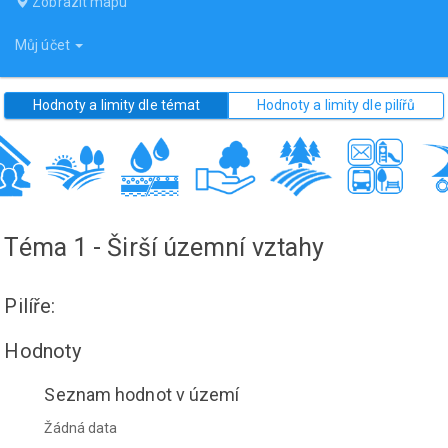
Zobrazit mapu
Můj účet
Hodnoty a limity dle témat
Hodnoty a limity dle pilířů
Téma 1 - Širší územní vztahy
Pilíře:
Hodnoty
Seznam hodnot v území
Žádná data