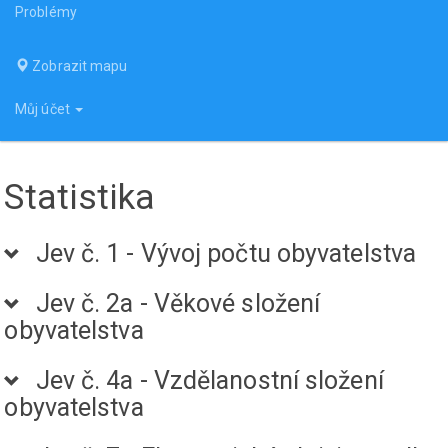
Problémy
Zobrazit mapu
Můj účet
Statistika
Jev č. 1 - Vývoj počtu obyvatelstva
Jev č. 2a - Věkové složení
obyvatelstva
Jev č. 4a - Vzdělanostní složení
obyvatelstva