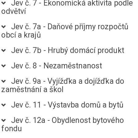
Jev č. 7 - Ekonomická aktivita podle
odvětví
Jev č. 7a - Daňové příjmy rozpočtů
obcí a krajů
Jev č. 7b - Hrubý domácí produkt
Jev č. 8 - Nezaměstnanost
Jev č. 9a - Vyjížďka a dojížďka do
zaměstnání a škol
Jev č. 11 - Výstavba domů a bytů
Jev č. 12a - Obydlenost bytového
fondu