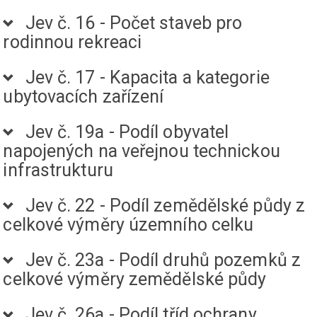
Jev č. 16 - Počet staveb pro
rodinnou rekreaci
Jev č. 17 - Kapacita a kategorie
ubytovacích zařízení
Jev č. 19a - Podíl obyvatel
napojených na veřejnou technickou
infrastrukturu
Jev č. 22 - Podíl zemědělské půdy z
celkové výměry územního celku
Jev č. 23a - Podíl druhů pozemků z
celkové výměry zemědělské půdy
Jev č. 26a - Podíl tříd ochrany