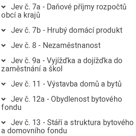
Jev č. 7a - Daňové příjmy rozpočtů
obcí a krajů
Jev č. 7b - Hrubý domácí produkt
Jev č. 8 - Nezaměstnanost
Jev č. 9a - Vyjížďka a dojížďka do
zaměstnání a škol
Jev č. 11 - Výstavba domů a bytů
Jev č. 12a - Obydlenost bytového
fondu
Jev č. 13 - Stáří a struktura bytového
a domovního fondu