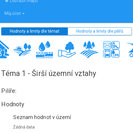
Zobrazit mapu
Můj účet
Hodnoty a limity dle témat
Hodnoty a limity dle pilířů
Téma 1 - Širší územní vztahy
Pilíře:
Hodnoty
Seznam hodnot v území
Žádná data