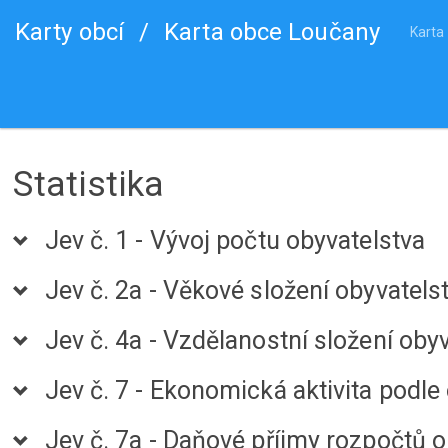
Karty obcí
/
Karta obce Loučany
Karta
Statistika
Jev č. 1 - Vývoj počtu obyvatelstva
Jev č. 2a - Věkové složení obyvatels
Jev č. 4a - Vzdělanostní složení oby
Jev č. 7 - Ekonomická aktivita podle
Jev č. 7a - Daňové příjmy rozpočtů o