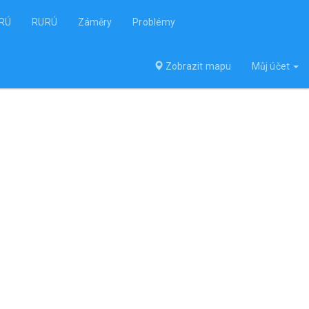
URÚ
RURÚ
Záměry
Problémy
Zobrazit mapu
Můj účet