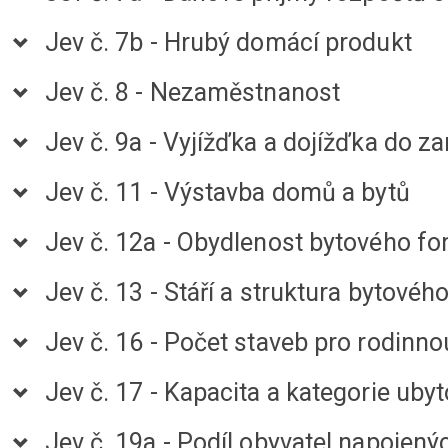
Jev č. 7b - Hrubý domácí produkt
Jev č. 8 - Nezaměstnanost
Jev č. 9a - Vyjížďka a dojížďka do z
Jev č. 11 - Výstavba domů a bytů
Jev č. 12a - Obydlenost bytového f
Jev č. 13 - Stáří a struktura bytov
Jev č. 16 - Počet staveb pro rodinno
Jev č. 17 - Kapacita a kategorie uby
Jev č. 19a - Podíl obyvatel napojený