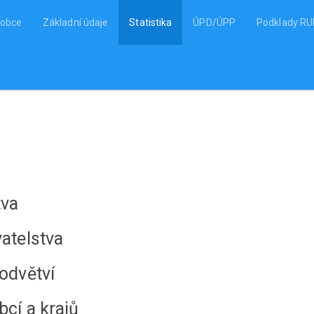
 obce
Základní údaje
Statistika
ÚPD/ÚPP
Podklady R
tva
vatelstva
 odvětví
bcí a krajů