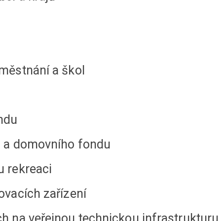
aměstnání a škol
ondu
ého a domovního fondu
u rekreaci
tovacích zařízení
ch na veřejnou technickou infrastrukturu