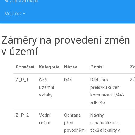
Zobrazit mapu
Můj účet
Záměry na provedení změn
v území
Označení
Kategorie
Název
Popis
Zd
Z_P_1
Širší
D44
D44 - pro
Z
územní
přeložku křížení
vztahy
komunikací II/447
a II/446
Z_P_2
Vodní
Ochrana
Návrhy
režim
před
renaturalizace
povodněmi
toků a lokality v