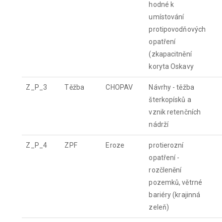
hodné k
umístování
protipovodňových
opatření
(zkapacitnění
koryta Oskavy
Z_P_3
Těžba
CHOPAV
Návrhy - těžba
šterkopísků a
vznik retenčních
nádrží
Z_P_4
ZPF
Eroze
protierozní
opatření -
rozčlenění
pozemků, větrné
bariéry (krajinná
zeleň)