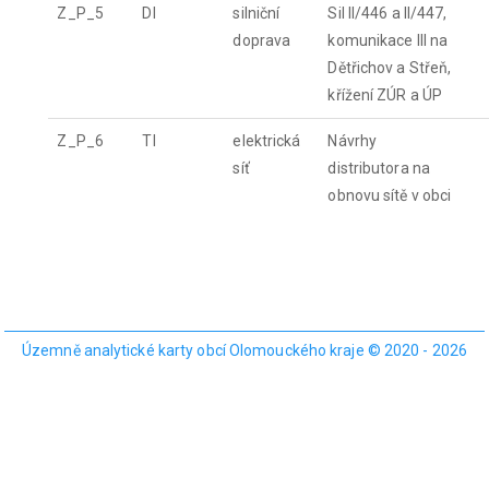
Z_P_5
DI
silniční
Sil II/446 a II/447,
doprava
komunikace III na
Dětřichov a Střeň,
křížení ZÚR a ÚP
Z_P_6
TI
elektrická
Návrhy
síť
distributora na
obnovu sítě v obci
Územně analytické karty obcí Olomouckého kraje © 2020 - 2026