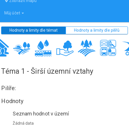
Zobrazit mapu
Můj účet
Hodnoty a limity dle témat
Hodnoty a limity dle pilířů
Téma 1 - Širší územní vztahy
Pilíře:
Hodnoty
Seznam hodnot v území
Žádná data