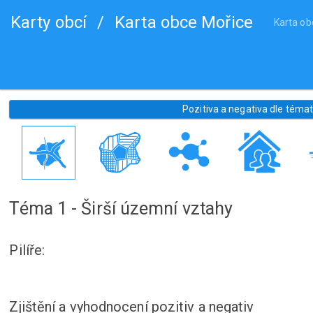
Karty obcí
/
Karta obce Mořice
Karta ob
Pozitiva a negativa dle téma
Téma 1 - Širší územní vztahy
Pilíře:
Zjištění a vyhodnocení pozitiv a negativ