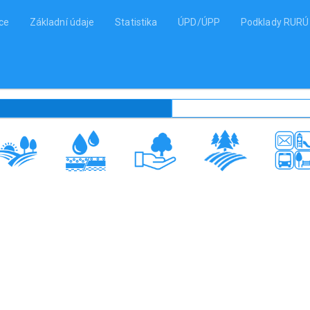
ce
Základní údaje
Statistika
ÚPD/ÚPP
Podklady RURÚ
t