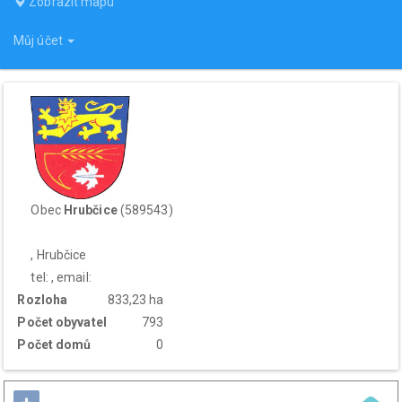
Zobrazit mapu
Můj účet
Obec
Hrubčice
(589543)
, Hrubčice
tel: , email:
Rozloha
833,23 ha
Počet obyvatel
793
Počet domů
0