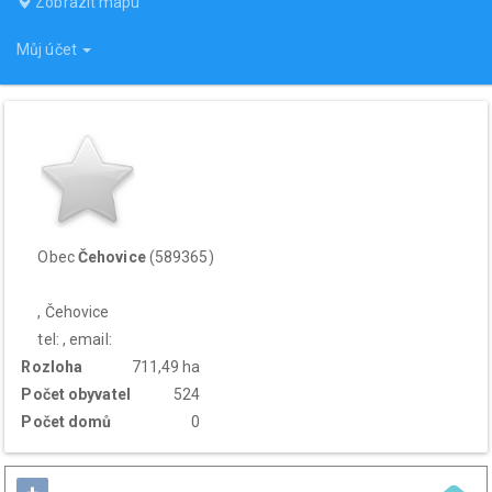
Zobrazit mapu
Můj účet
Obec
Čehovice
(589365)
, Čehovice
tel: , email:
Rozloha
711,49 ha
Počet obyvatel
524
Počet domů
0