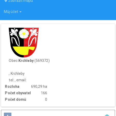
Zobrazit mapu
Můj účet
Obec
Krchleby
(569372)
, Krchleby
tel: , email:
Rozloha
690,29 ha
Počet obyvatel
166
Počet domů
0