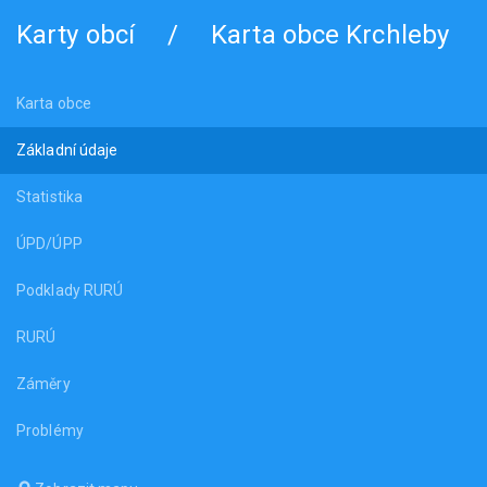
Karty obcí
/
Karta obce Krchleby
Karta obce
Základní údaje
Statistika
ÚPD/ÚPP
Podklady RURÚ
RURÚ
Záměry
Problémy