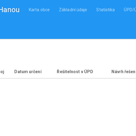
 Hanou
Karta obce
Základní údaje
Statistika
ÚPD/
oj
Datum určení
Řešitelnost v ÚPD
Návrh řešen