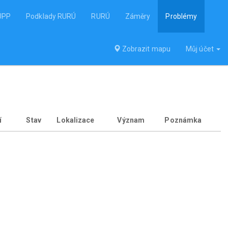
ÚPP
Podklady RURÚ
RURÚ
Záměry
Problémy
Zobrazit mapu
Můj účet
í
Stav
Lokalizace
Význam
Poznámka