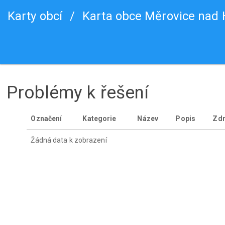
Karty obcí
/
Karta obce Měrovice nad
Problémy k řešení
Označení
Kategorie
Název
Popis
Zdr
Žádná data k zobrazení