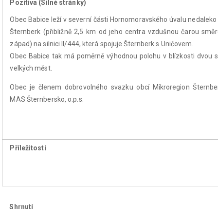
Pozitiva (Silné stránky)
Obec Babice leží v severní části Hornomoravského úvalu nedalek
Šternberk (přibližně 2,5 km od jeho centra vzdušnou čarou smě
západ) na silnici II/444, která spojuje Šternberk s Uničovem.
Obec Babice tak má poměrně výhodnou polohu v blízkosti dvou s
velkých měst.
Obec je členem dobrovolného svazku obcí Mikroregion Šternbe
MAS Šternbersko, o.p.s.
Příležitosti
Shrnutí