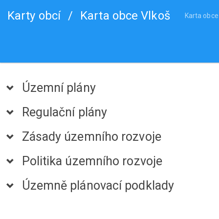
Karty obcí
/
Karta obce Vlkoš
Karta obce
Územní plány
Regulační plány
Zásady územního rozvoje
Politika územního rozvoje
Územně plánovací podklady