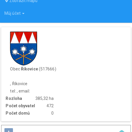
Zobrazit mapu
Můj účet
Obec
Říkovice
(517666)
, Říkovice
tel: , email:
Rozloha
385,32 ha
Počet obyvatel
472
Počet domů
0