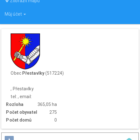
Zobrazit mapu
Můj účet
Obec
Přestavlky
(517224)
, Přestavlky
tel: , email:
Rozloha
365,05 ha
Počet obyvatel
275
Počet domů
0