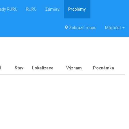
lady RURÚ
RURÚ
Záměry
Problémy
Zobrazit mapu
Můj účet
í
Stav
Lokalizace
Význam
Poznámka