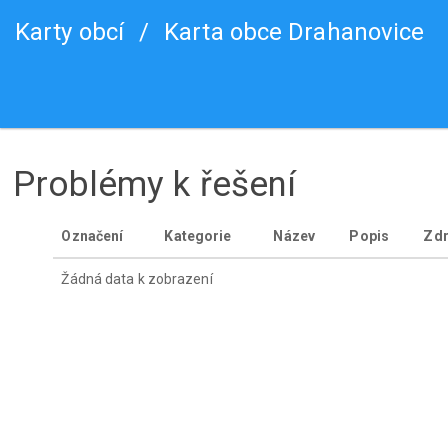
Karty obcí
/
Karta obce Drahanovice
Problémy k řešení
Označení
Kategorie
Název
Popis
Zdr
Žádná data k zobrazení