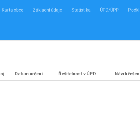
Karta obce
Základní údaje
Statistika
ÚPD/ÚPP
Podk
oj
Datum určení
Řešitelnost v ÚPD
Návrh řešen