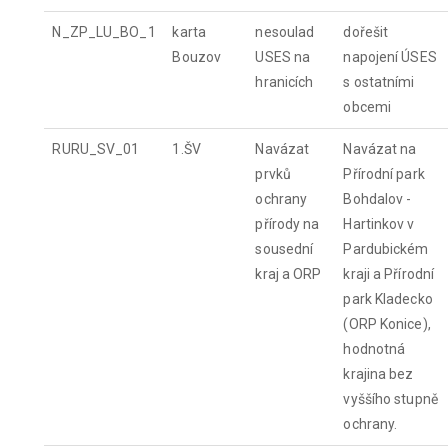
N_ZP_LU_BO_1
karta
nesoulad
dořešit
Bouzov
USES na
napojení ÚSES
hranicích
s ostatními
obcemi
RURU_SV_01
1.ŠV
Navázat
Navázat na
prvků
Přírodní park
ochrany
Bohdalov -
přírody na
Hartinkov v
sousední
Pardubickém
kraj a ORP
kraji a Přírodní
park Kladecko
(ORP Konice),
hodnotná
krajina bez
vyššího stupně
ochrany.