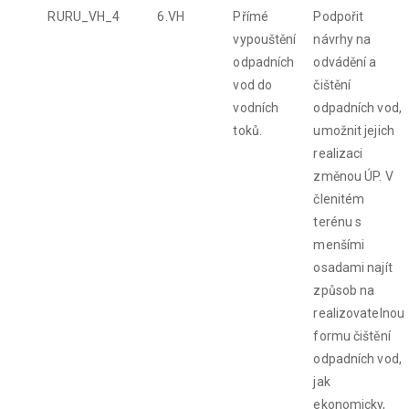
RURU_VH_4
6.VH
Přímé
Podpořit
vypouštění
návrhy na
odpadních
odvádění a
vod do
čištění
vodních
odpadních vod,
toků.
umožnit jejich
realizaci
změnou ÚP. V
členitém
terénu s
menšími
osadami najít
způsob na
realizovatelnou
formu čištění
odpadních vod,
jak
ekonomicky,