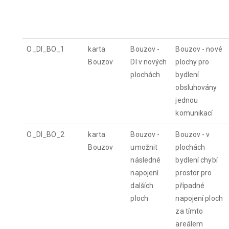
O_DI_BO_1
karta
Bouzov -
Bouzov - nové
Bouzov
DI v nových
plochy pro
plochách
bydlení
obsluhovány
jednou
komunikací
O_DI_BO_2
karta
Bouzov -
Bouzov - v
Bouzov
umožnit
plochách
následné
bydlení chybí
napojení
prostor pro
dalších
případné
ploch
napojení ploch
za tímto
areálem