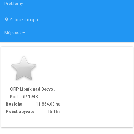
Problémy
Zobrazit mapu
Můj účet
ORP
Lipník nad Bečvou
Kód ORP
1988
Rozloha
11 864,03 ha
Počet obyvatel
15 167