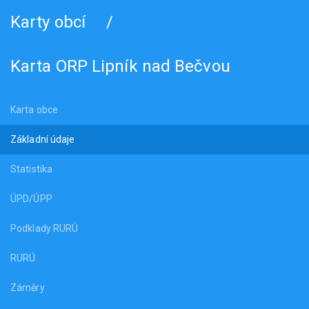
Karty obcí
/
Karta ORP Lipník nad Bečvou
Karta obce
Základní údaje
Statistika
ÚPD/ÚPP
Podklady RURÚ
RURÚ
Záměry