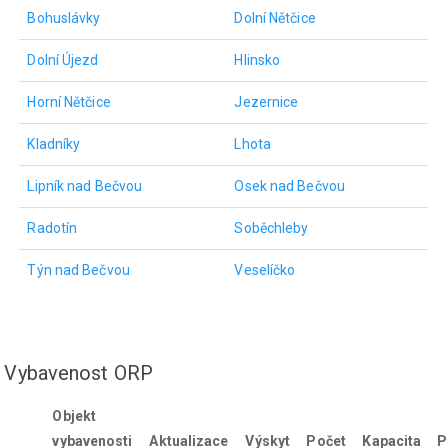
Bohuslávky
Dolní Nětčice
Dolní Újezd
Hlinsko
Horní Nětčice
Jezernice
Kladníky
Lhota
Lipník nad Bečvou
Osek nad Bečvou
Radotín
Soběchleby
Týn nad Bečvou
Veselíčko
Vybavenost ORP
Objekt
vybavenosti
Aktualizace
Výskyt
Počet
Kapacita
P